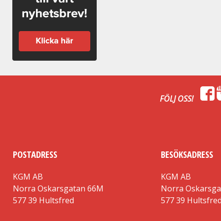
FÖLJ OSS!
POSTADRESS
BESÖKSADRESS
KGM AB
KGM AB
Norra Oskarsgatan 66M
Norra Oskarsg
577 39 Hultsfred
577 39 Hultsfre