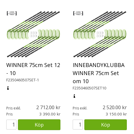
WINNER 75cm Set 12
INNEBANDYKLUBBA
- 10
WINNER 75cm Set
F2350460507SET-1
om 10
F2350460507SET10
2 712.00
2 520.00
Pris exkl.
Pris exkl.
3 390.00
3 150.00
Pris
Pris
Köp
Köp