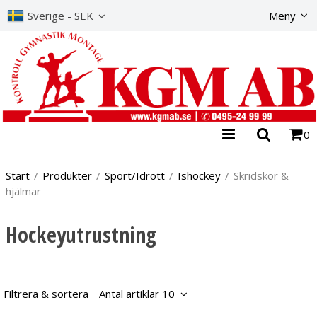
Produkte
Sverige - SEK
Meny
0
Start
/
Produkter
/
Sport/Idrott
/
Ishockey
/
Skridskor &
hjälmar
Hockeyutrustning
Filtrera & sortera
Antal artiklar 10