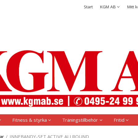
rodukten har lagts i din varukorg
Integritetspolicy
Start
KGM AB
Mitt 
Logga in
Användarnamn
*
Lösenord
*
Kom ihåg mig
Glömt ditt lösenord?
Skapa nytt konto
Fitness & styrka
Träningstillbehör
Fritid
ar
/
INNEBANDY-SET ACTIVE ALLROUND