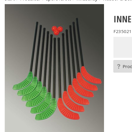
INNE
F235021
Prod