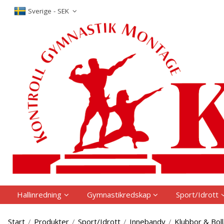
P
Sverige - SEK
Hallinredning
Gymnastikredskap
Sport/Idrott
Start
/
Produkter
/
Sport/Idrott
/
Innebandy
/
Klubbor & Boll