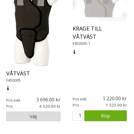
KRAGE TILL
VÅTVÄST
F450005-1
VÅTVÄST
F450005
1 220.00
3 696.00
Pris exkl.
Pris exkl.
1 525.00
Pris
4 620.00
Pris
Köp
Välj