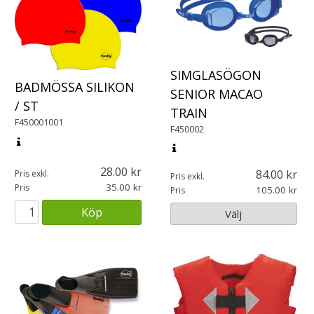
SIMGLASÖGON
BADMÖSSA SILIKON
SENIOR MACAO
/ ST
TRAIN
F450001001
F450002
28.00
84.00
Pris exkl.
Pris exkl.
35.00
Pris
105.00
Pris
Köp
Välj