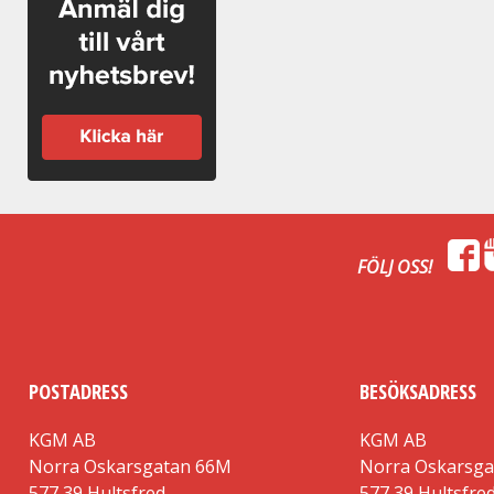
FÖLJ OSS!
POSTADRESS
BESÖKSADRESS
KGM AB
KGM AB
Norra Oskarsgatan 66M
Norra Oskarsg
577 39 Hultsfred
577 39 Hultsfre