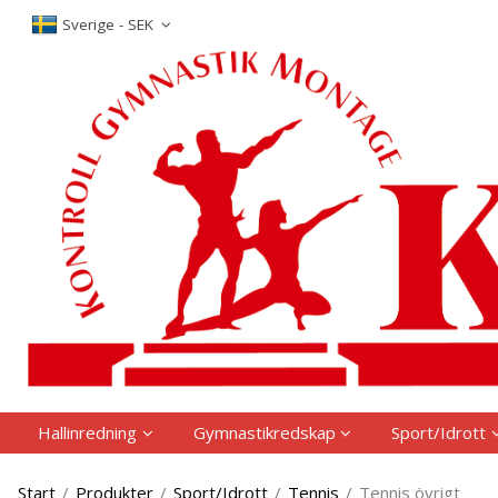
P
Sverige - SEK
Hallinredning
Gymnastikredskap
Sport/Idrott
Start
/
Produkter
/
Sport/Idrott
/
Tennis
/
Tennis övrigt