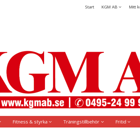
rodukten har lagts i din varukorg
Integritetspolicy
Start
KGM AB
Mitt 
Logga in
Användarnamn
*
Lösenord
*
Kom ihåg mig
Glömt ditt lösenord?
Skapa nytt konto
Fitness & styrka
Träningstillbehör
Fritid