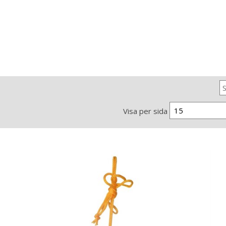
15
Visa per sida