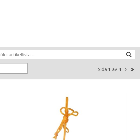
Sida
1
av
4