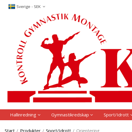
P
Sverige - SEK
Hallinredning
Gymnastikredskap
Sport/Idrott
Start
/
Produkter
/
Sport/Idrott
/
Orientering