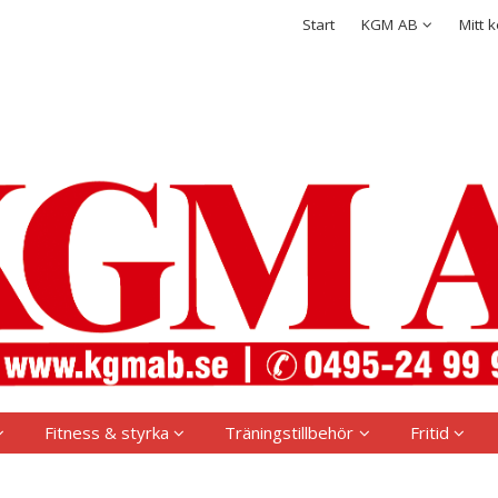
rodukten har lagts i din varukorg
Integritetspolicy
Start
KGM AB
Mitt 
Logga in
Användarnamn
*
Lösenord
*
Kom ihåg mig
Glömt ditt lösenord?
Skapa nytt konto
Fitness & styrka
Träningstillbehör
Fritid