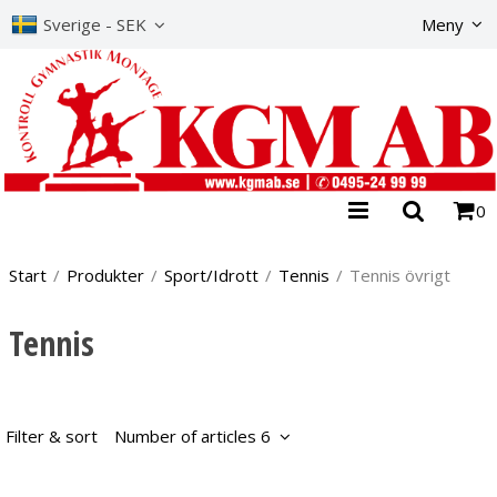
The product has b
Sverige - SEK
Meny
0
Start
/
Produkter
/
Sport/Idrott
/
Tennis
/
Tennis övrigt
Tennis
Filter & sort
Number of articles 6