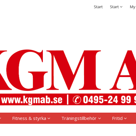
t has been added to your shopping cart
Integritetspolicy
Start
Start
My
Sign in
Username
*
Password
*
Remember me
Forgot your password?
Create new account
Fitness & styrka
Träningstillbehör
Fritid