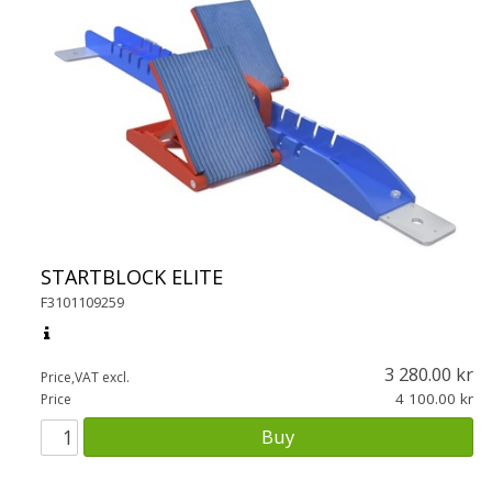
STARTBLOCK ELITE
F3101109259
3 280.00
Price,VAT excl.
4 100.00
Price
Buy