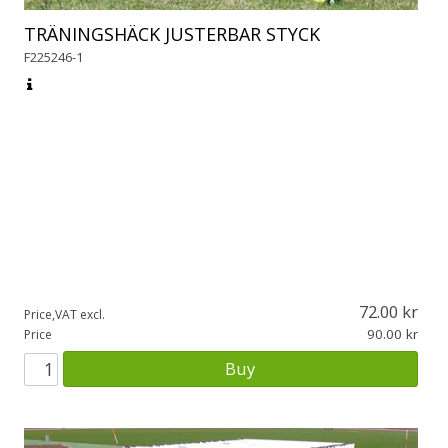
TRÄNINGSHÄCK JUSTERBAR STYCK
F225246-1
72.00
Price,VAT excl.
90.00
Price
Buy