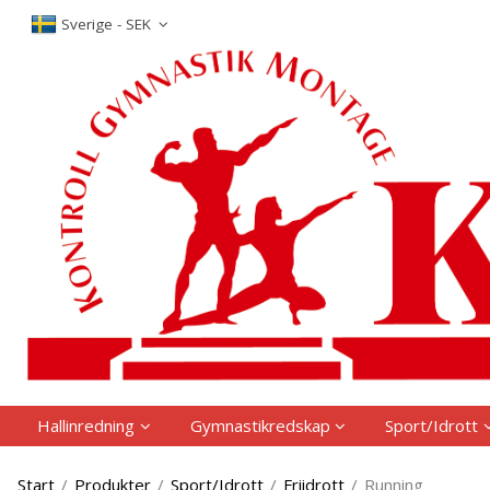
The produc
Sverige - SEK
Hallinredning
Gymnastikredskap
Sport/Idrott
Start
/
Produkter
/
Sport/Idrott
/
Friidrott
/
Running