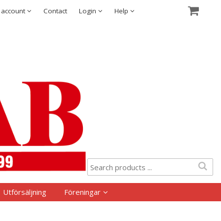
Show shopping cart
Checkout
Security & cookies
 account
Contact
Login
Help
Utförsäljning
Föreningar