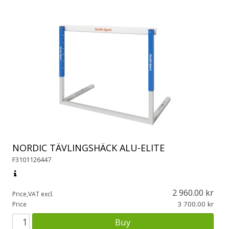
NORDIC TÄVLINGSHÄCK ALU-ELITE
F3101126447
2 960.00
Price,VAT excl.
3 700.00
Price
Buy