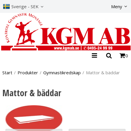
The product has b
Sverige - SEK
Meny
0
Start
/
Produkter
/
Gymnastikredskap
/
Mattor & bäddar
Mattor & bäddar