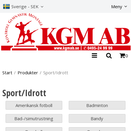
The product has b
Sverige - SEK
Meny
0
Start
/
Produkter
/
Sport/Idrott
Sport/Idrott
Amerikansk fotboll
Badminton
Bad-/simutrustning
Bandy