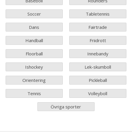
Baseboll
Rounders
Soccer
Tabletennis
Dans
Fairtrade
Handball
Friidrott
Floorball
Innebandy
Ishockey
Lek-skumboll
Orientering
Pickleball
Tennis
Volleyboll
Övriga sporter