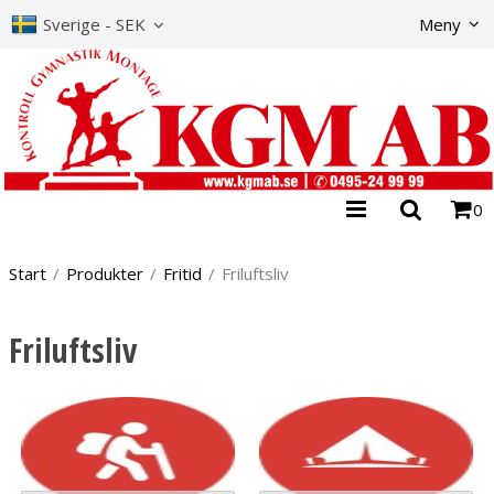
The product has b
Sverige - SEK
Meny
0
Start
/
Produkter
/
Fritid
/
Friluftsliv
Friluftsliv