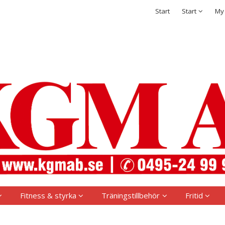
t has been added to your shopping cart
Integritetspolicy
Start
Start
My
Sign in
Username
*
Password
*
Remember me
Forgot your password?
Create new account
Fitness & styrka
Träningstillbehör
Fritid