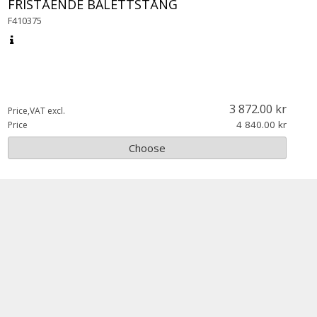
FRISTÅENDE BALETTSTÅNG
F410375
3 872.00
Price,VAT excl.
4 840.00
Price
Choose