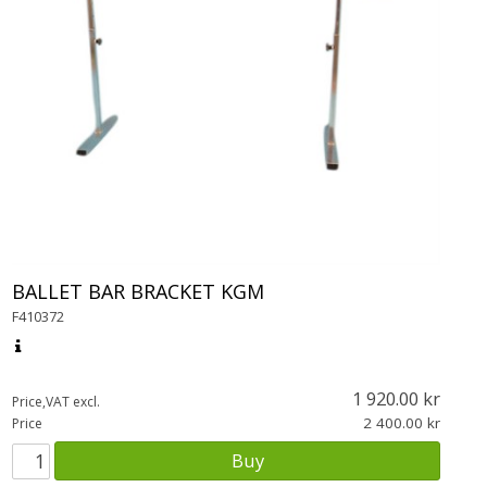
BALLET BAR BRACKET KGM
F410372
1 920.00
Price,VAT excl.
2 400.00
Price
Buy