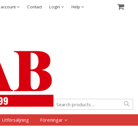
Show shopping cart
Checkout
Security & cookies
 account
Contact
Login
Help
Utförsäljning
Föreningar