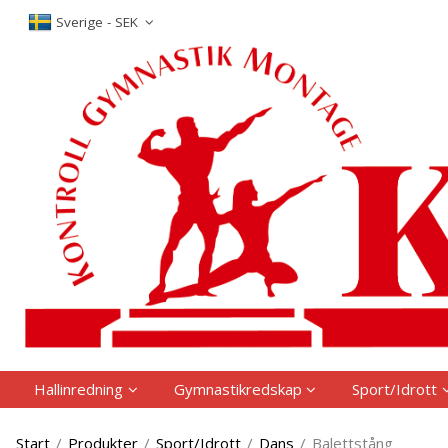
The produc
Sverige - SEK
Hallinredning
Gymnastikredskap
Sport/Idrott
Start
/
Produkter
/
Sport/Idrott
/
Dans
/
Balettstång