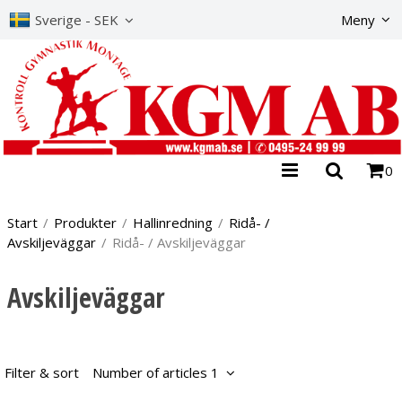
The product has b
Sverige - SEK
Meny
0
Start
/
Produkter
/
Hallinredning
/
Ridå- /
Avskiljeväggar
/
Ridå- / Avskiljeväggar
Avskiljeväggar
Filter & sort
Number of articles 1