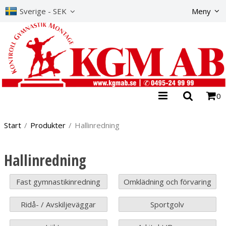
The product has b
Sverige - SEK
Meny
0
Start
/
Produkter
/
Hallinredning
Hallinredning
Fast gymnastikinredning
Omklädning och förvaring
Ridå- / Avskiljeväggar
Sportgolv