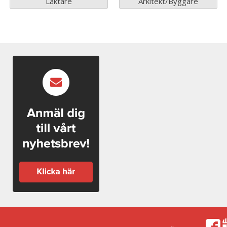
Läktare
Arkitekt/Byggare