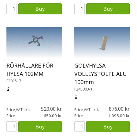
Buy
Buy
RÖRHÅLLARE FÖR
GOLVHYLSA
HYLSA 102MM
VOLLEYSTOLPE ALU
F201517
100mm
F245003-1
520.00
876.00
Price,VAT excl.
Price,VAT excl.
650.00
1 095.00
Price
Price
Buy
Buy