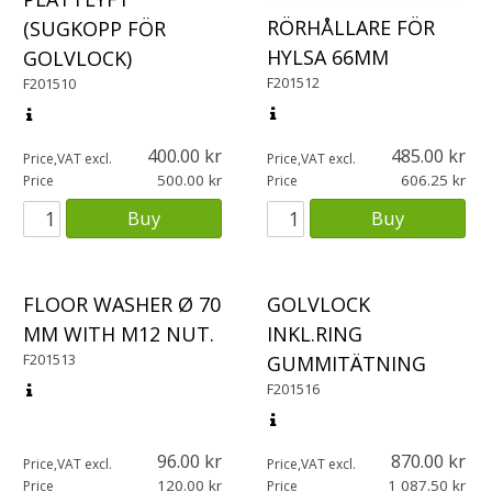
RÖRHÅLLARE FÖR
(SUGKOPP FÖR
HYLSA 66MM
GOLVLOCK)
F201512
F201510
400.00
485.00
Price,VAT excl.
Price,VAT excl.
500.00
606.25
Price
Price
Buy
Buy
FLOOR WASHER Ø 70
GOLVLOCK
MM WITH M12 NUT.
INKL.RING
F201513
GUMMITÄTNING
F201516
96.00
870.00
Price,VAT excl.
Price,VAT excl.
120.00
1 087.50
Price
Price