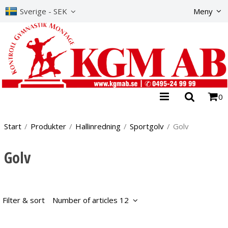
The product has b
Sverige - SEK
Meny
0
Start
/
Produkter
/
Hallinredning
/
Sportgolv
/
Golv
Golv
Filter & sort
Number of articles 12