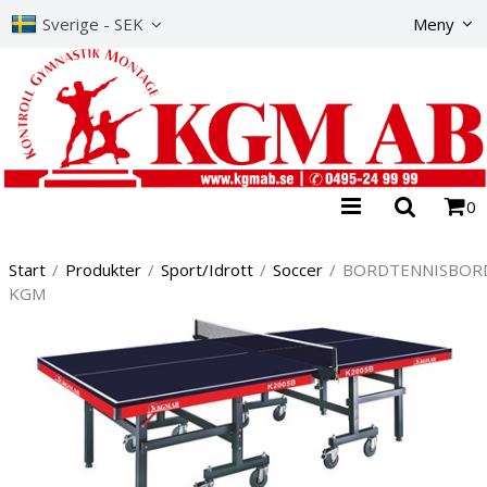
The product has b
Sverige - SEK
Meny
0
Start
/
Produkter
/
Sport/Idrott
/
Soccer
/
BORDTENNISBOR
KGM