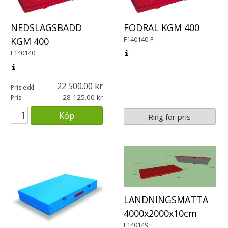
NEDSLAGSBÄDD
FODRAL KGM 400
F140140-F
KGM 400
F140140
22 500.00
Pris exkl.
28 125.00
Pris
Köp
Ring för pris
LANDNINGSMATTA
4000x2000x10cm
F140149