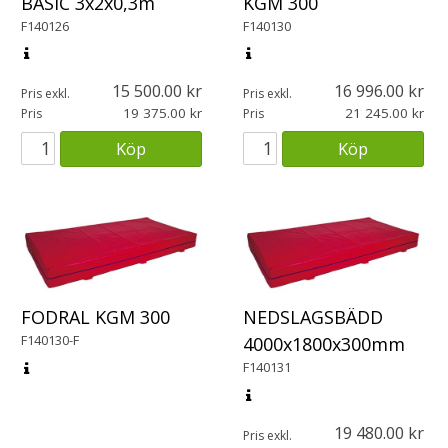
BASIC 3x2x0,3m
KGM 300
F140126
F140130
15 500.00
16 996.00
Pris exkl.
Pris exkl.
19 375.00
21 245.00
Pris
Pris
Köp
Köp
FODRAL KGM 300
NEDSLAGSBÄDD
F140130-F
4000x1800x300mm
F140131
19 480.00
Pris exkl.