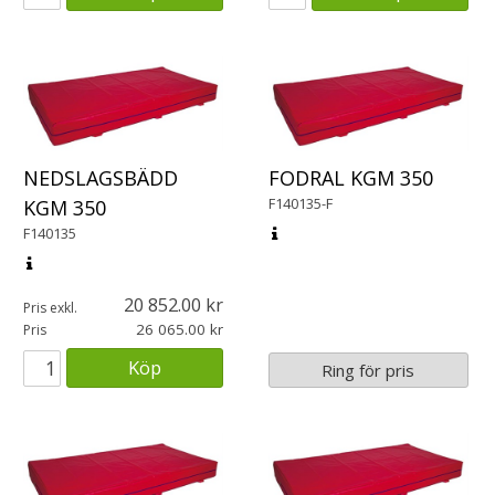
NEDSLAGSBÄDD
FODRAL KGM 350
F140135-F
KGM 350
F140135
20 852.00
Pris exkl.
26 065.00
Pris
Köp
Ring för pris