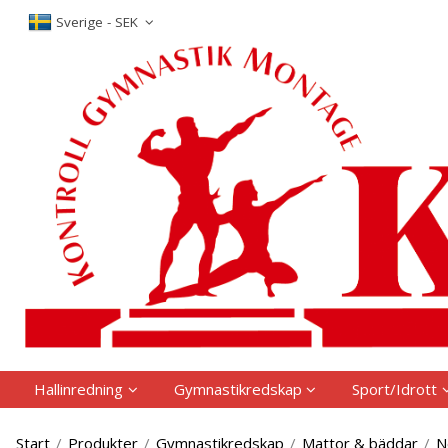
P
Sverige - SEK
Hallinredning
Gymnastikredskap
Sport/Idrott
Start
/
Produkter
/
Gymnastikredskap
/
Mattor & bäddar
/
N