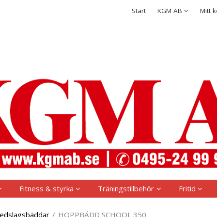
rodukten har lagts i din varukorg
Integritetspolicy
Start
KGM AB
Mitt 
Logga in
Användarnamn
*
Lösenord
*
Kom ihåg mig
Glömt ditt lösenord?
Skapa nytt konto
Fitness & styrka
Träningstillbehör
Fritid
edslagsbäddar
/
HOPPBÄDD SCHOOL 350