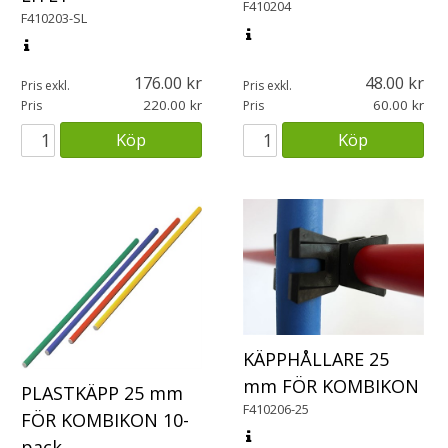
F410204
F410203-SL
176.00
48.00
Pris exkl.
Pris exkl.
220.00
60.00
Pris
Pris
Köp
Köp
KÄPPHÅLLARE 25
mm FÖR KOMBIKON
PLASTKÄPP 25 mm
F410206-25
FÖR KOMBIKON 10-
pack