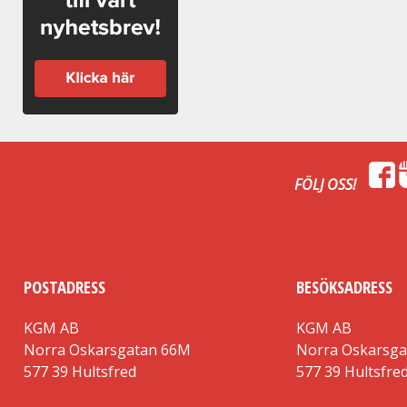
FÖLJ OSS!
POSTADRESS
BESÖKSADRESS
KGM AB
KGM AB
Norra Oskarsgatan 66M
Norra Oskarsg
577 39 Hultsfred
577 39 Hultsfre