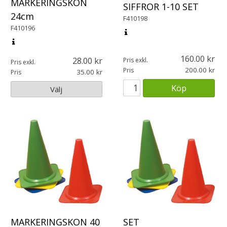
MARKERINGSKON
SIFFROR 1-10 SET
24cm
F410198
F410196
160.00
28.00
Pris exkl.
Pris exkl.
200.00
Pris
35.00
Pris
Köp
Välj
MARKERINGSKON 40
SET