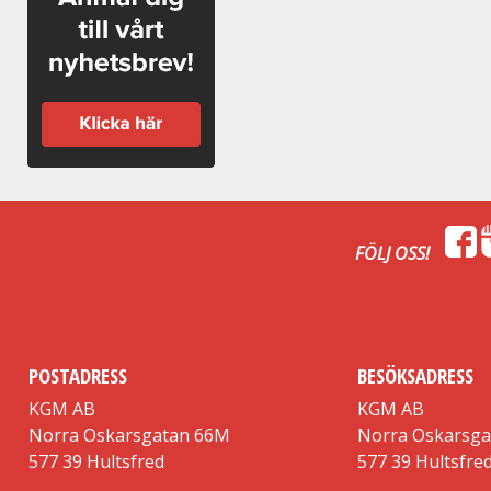
FÖLJ OSS!
POSTADRESS
BESÖKSADRESS
KGM AB
KGM AB
Norra Oskarsgatan 66M
Norra Oskarsg
577 39 Hultsfred
577 39 Hultsfre