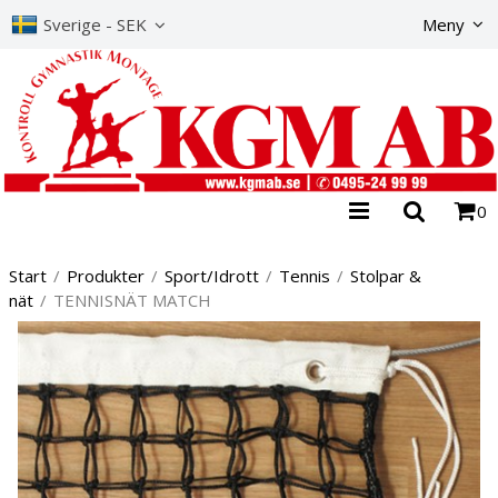
Produkte
Sverige - SEK
Meny
0
Start
/
Produkter
/
Sport/Idrott
/
Tennis
/
Stolpar &
nät
/
TENNISNÄT MATCH