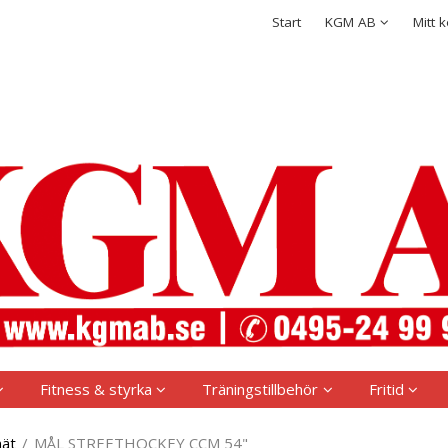
rodukten har lagts i din varukorg
Integritetspolicy
Start
KGM AB
Mitt 
Logga in
Användarnamn
*
Lösenord
*
Kom ihåg mig
Glömt ditt lösenord?
Skapa nytt konto
Fitness & styrka
Träningstillbehör
Fritid
nät
/
MÅL STREETHOCKEY CCM 54"