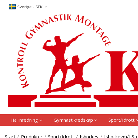
P
Sverige - SEK
Hallinredning
Gymnastikredskap
Sport/Idrott
Start
/
Produkter
/
Sport/Idrott
/
Ishockey
/
Ishockeymål & 