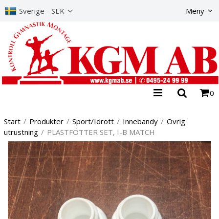
Produkte
Sverige - SEK
Meny
0
Start
/
Produkter
/
Sport/Idrott
/
Innebandy
/
Övrig
utrustning
/
PLASTFÖTTER SET, I-B MATCH