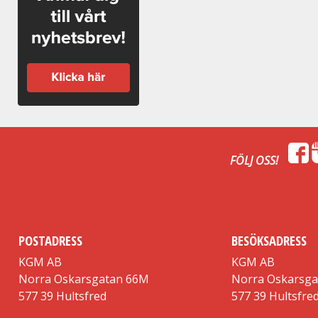
FÖLJ OSS!
POSTADRESS
BESÖKSADRESS
KGM AB
KGM AB
Norra Oskarsgatan 66M
Norra Oskarsg
577 39 Hultsfred
577 39 Hultsfre