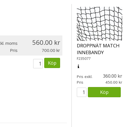
560.00
xkl. moms
DROPPNÄT MATCH
Pris
700.00
INNEBANDY
F235077
Köp
360.00
Pris exkl.
Pris
450.00
Köp