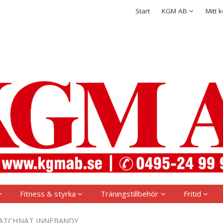
rodukten har lagts i din varukorg
Integritetspolicy
Start
KGM AB
Mitt 
Logga in
Användarnamn
*
Lösenord
*
Kom ihåg mig
Glömt ditt lösenord?
Skapa nytt konto
Fitness & styrka
Träningstillbehör
Fritid
ATCHNÄT INNEBANDY