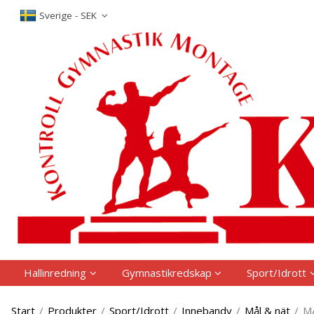
P
Sverige - SEK
Hallinredning
Gymnastikredskap
Sport/Idrott
Start
/
Produkter
/
Sport/Idrott
/
Innebandy
/
Mål & nät
/
M