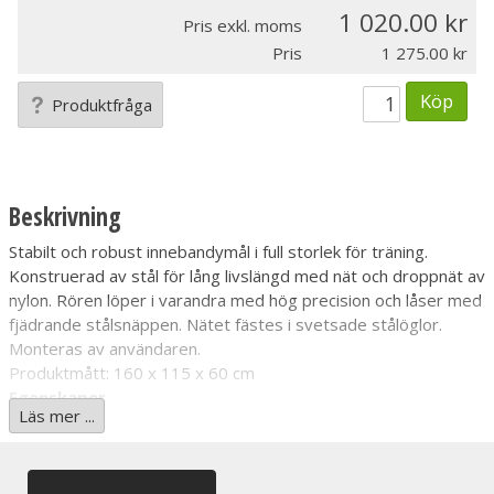
1 020.00
Pris exkl. moms
Pris
1 275.00
Köp
Produktfråga
Beskrivning
Stabilt
och robust innebandymål i full storlek för träning.
K
onstruerad av stål för lång livslängd med nät och droppnät av
nylon. Rören löper i varandra med hög precision och låser med
fjädrande stålsnäppen. Nätet fästes i svetsade stålöglor.
Monteras av användaren.
Produktmått: 160 x 115 x 60 cm
Egenskaper
Läs mer ...
- I
nnebandymål i full storlek för träning
- Konstruerad av stål
- Nät och droppnät av nylon