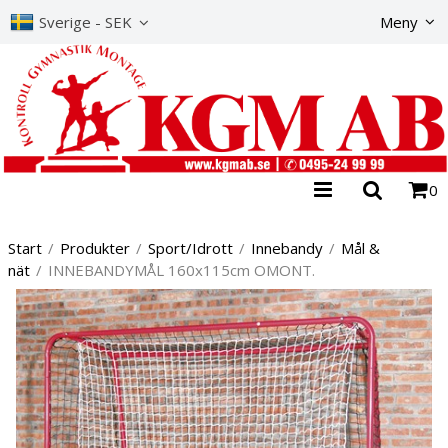
Produkte
Sverige - SEK
Meny
0
Start
/
Produkter
/
Sport/Idrott
/
Innebandy
/
Mål &
nät
/
INNEBANDYMÅL 160x115cm OMONT.