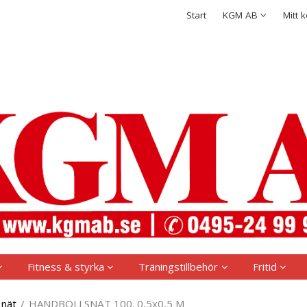
rodukten har lagts i din varukorg
Integritetspolicy
Start
KGM AB
Mitt 
Logga in
Användarnamn
*
Lösenord
*
Kom ihåg mig
Glömt ditt lösenord?
Skapa nytt konto
Fitness & styrka
Träningstillbehör
Fritid
 nät
/
HANDBOLLSNÄT 100. 0,5x0,5 M