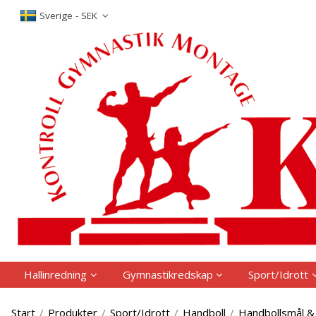
P
Sverige - SEK
Hallinredning
Gymnastikredskap
Sport/Idrott
Start
/
Produkter
/
Sport/Idrott
/
Handboll
/
Handbollsmål &