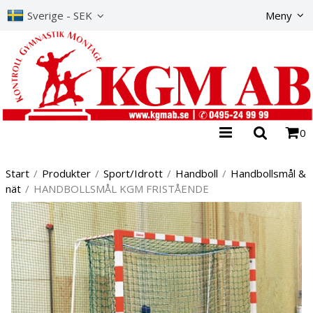
Produkte
Sverige - SEK
Meny
0
Start
/
Produkter
/
Sport/Idrott
/
Handboll
/
Handbollsmål &
nät
/
HANDBOLLSMÅL KGM FRISTÅENDE