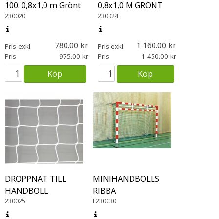
100. 0,8x1,0 m Grönt
0,8x1,0 M GRÖNT
230020
230024
780.00
1 160.00
Pris exkl.
Pris exkl.
Pris
975.00
Pris
1 450.00
Köp
Köp
DROPPNÄT TILL
MINIHANDBOLLS
HANDBOLL
RIBBA
230025
F230030