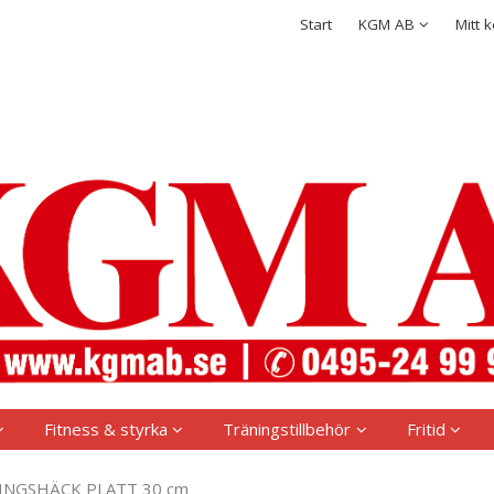
rodukten har lagts i din varukorg
Integritetspolicy
Start
KGM AB
Mitt 
Logga in
Användarnamn
*
Lösenord
*
Kom ihåg mig
Glömt ditt lösenord?
Skapa nytt konto
Fitness & styrka
Träningstillbehör
Fritid
INGSHÄCK PLATT 30 cm