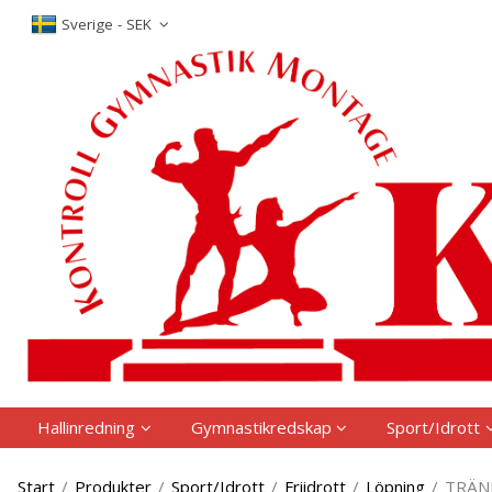
P
Sverige - SEK
Hallinredning
Gymnastikredskap
Sport/Idrott
Start
/
Produkter
/
Sport/Idrott
/
Friidrott
/
Löpning
/
TRÄN