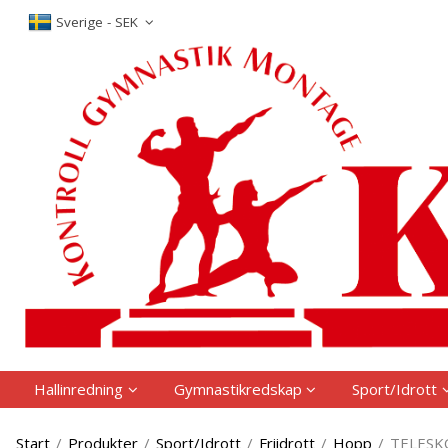
P
Sverige - SEK
Hallinredning
Gymnastikredskap
Sport/Idrott
Start
/
Produkter
/
Sport/Idrott
/
Friidrott
/
Hopp
/
TELESK