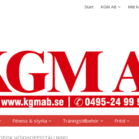
rodukten har lagts i din varukorg
Integritetspolicy
Start
KGM AB
Mitt 
Logga in
Användarnamn
*
Lösenord
*
Kom ihåg mig
Glömt ditt lösenord?
Skapa nytt konto
Fitness & styrka
Träningstillbehör
Fritid
OPISK HÖJDHOPPSSTÄLLNING