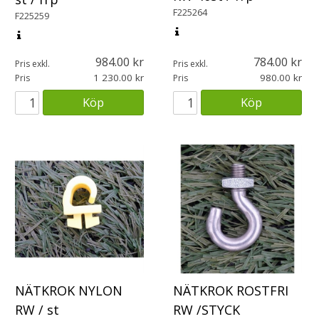
F225264
F225259
984.00
784.00
Pris exkl.
Pris exkl.
1 230.00
980.00
Pris
Pris
Köp
Köp
NÄTKROK NYLON
NÄTKROK ROSTFRI
RW / st
RW /STYCK