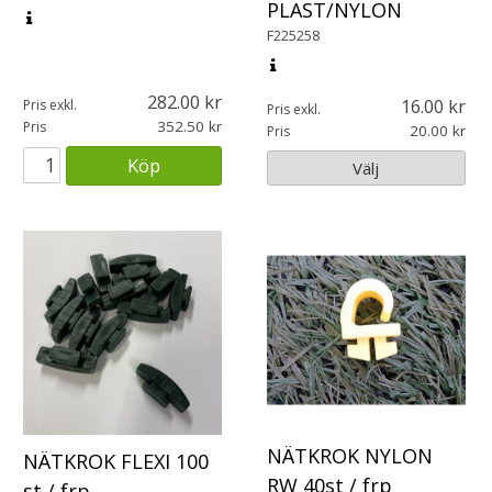
PLAST/NYLON
F225258
282.00
16.00
Pris exkl.
Pris exkl.
352.50
Pris
20.00
Pris
Köp
Välj
NÄTKROK NYLON
NÄTKROK FLEXI 100
RW 40st / frp
st / frp