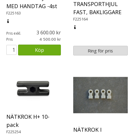
TRANSPORTHJUL
MED HANDTAG -4st
FAST, BAKLIGGARE
F225163
F225164
3 600.00
Pris exkl.
4 500.00
Pris
Köp
Ring för pris
NÄTKROK H+ 10-
pack
NÄTKROK I
F225254