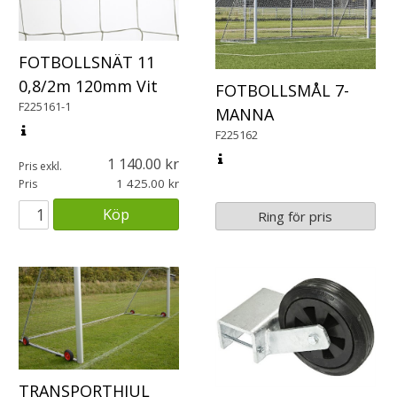
FOTBOLLSNÄT 11
0,8/2m 120mm Vit
FOTBOLLSMÅL 7-
F225161-1
MANNA
F225162
1 140.00
Pris exkl.
1 425.00
Pris
Köp
Ring för pris
TRANSPORTHJUL