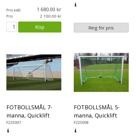
1 680.00
Pris exkl.
2 100.00
Pris
Köp
Ring för pris
FOTBOLLSMÅL 7-
FOTBOLLSMÅL 5-
manna, Quicklift
manna, Quicklift
F225007
F225008