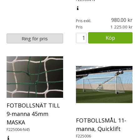
980.00
Pris exkl.
1 225.00
Pris
Köp
Ring för pris
FOTBOLLSNÄT TILL
9-manna 45mm
FOTBOLLSMÅL 11-
MASKA
manna, Quicklift
F225004-N45
F225006