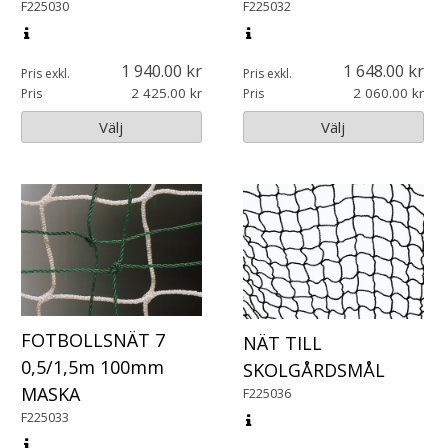
F225030
F225032
1 940.00
1 648.00
Pris exkl.
Pris exkl.
2 425.00
2 060.00
Pris
Pris
Välj
Välj
FOTBOLLSNÄT 7
NÄT TILL
0,5/1,5m 100mm
SKOLGÅRDSMÅL
MASKA
F225036
F225033