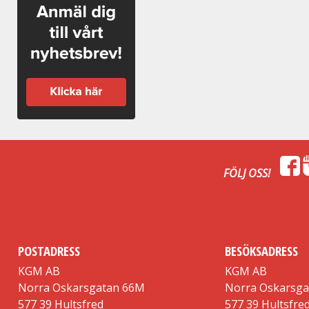
FÖLJ OSS!
POSTADRESS
BESÖKSADRESS
KGM AB
KGM AB
Norra Oskarsgatan 66M
Norra Oskarsg
577 39 Hultsfred
577 39 Hultsfre