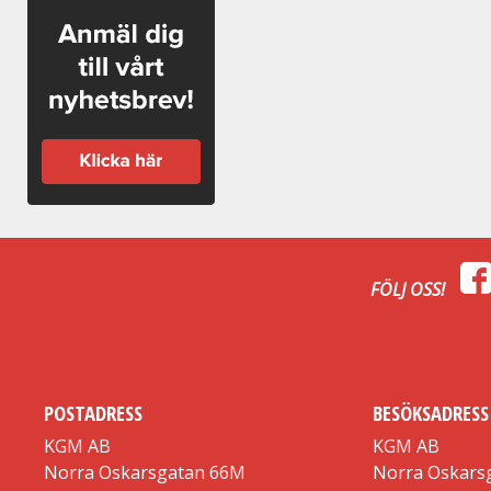
FÖLJ OSS!
POSTADRESS
BESÖKSADRESS
KGM AB
KGM AB
Norra Oskarsgatan 66M
Norra Oskars