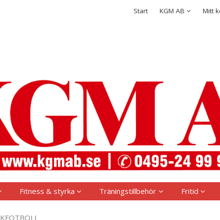
rodukten har lagts i din varukorg
Integritetspolicy
Start
KGM AB
Mitt 
Logga in
Användarnamn
*
Lösenord
*
Kom ihåg mig
Glömt ditt lösenord?
Skapa nytt konto
Fitness & styrka
Träningstillbehör
Fritid
IKFOTBOLL