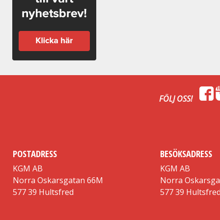
FÖLJ OSS!
POSTADRESS
BESÖKSADRESS
KGM AB
KGM AB
Norra Oskarsgatan 66M
Norra Oskarsg
577 39 Hultsfred
577 39 Hultsfre