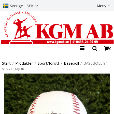
Produkte
Sverige - SEK
Meny
0
Start
/
Produkter
/
Sport/Idrott
/
Baseboll
/
BASEBOLL 9"
VINYL, MJUK