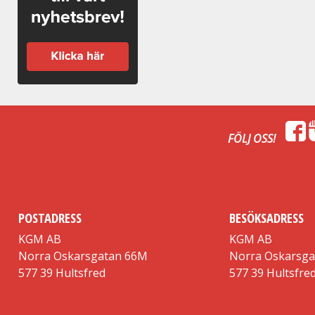
FÖLJ OSS!
POSTADRESS
BESÖKSADRESS
KGM AB
KGM AB
Norra Oskarsgatan 66M
Norra Oskarsg
577 39 Hultsfred
577 39 Hultsfre