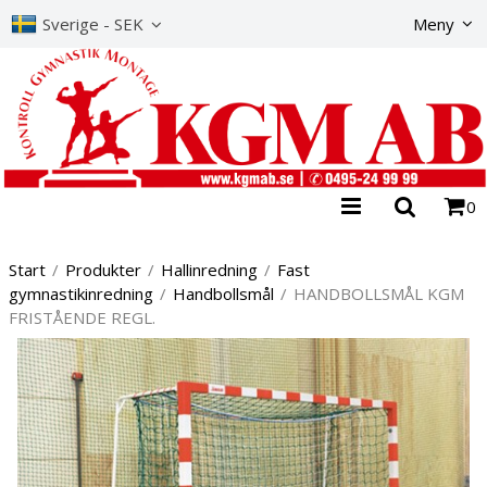
Produkte
Sverige - SEK
Meny
0
Start
/
Produkter
/
Hallinredning
/
Fast
gymnastikinredning
/
Handbollsmål
/
HANDBOLLSMÅL KGM
FRISTÅENDE REGL.