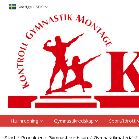
P
Sverige - SEK
Hallinredning
Gymnastikredskap
Sport/Idrott
Start
/
Produkter
/
Gymnastikredskap
/
Gymnastikmaterial
/