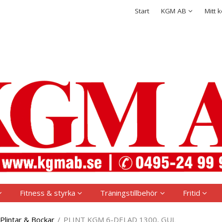
rodukten har lagts i din varukorg
Integritetspolicy
Start
KGM AB
Mitt 
Logga in
Användarnamn
*
Lösenord
*
Kom ihåg mig
Glömt ditt lösenord?
Skapa nytt konto
Fitness & styrka
Träningstillbehör
Fritid
Plintar & Bockar
/
PLINT KGM 6-DELAD 1300, GUL