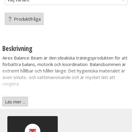
Produktfråga
Beskrivning
Airex Balance Beam är den idealiska träningsprodukten för att
förbättra balans, motorik och koordination. Balansbommen är
extremt hållbar och håller länge. Det hygieniska materialet är
även smuts- och vattenavvisande och är mycket lätt att
rengöra.
Dimensioner:
Läs mer ...
Bredd : 24 cm
Höjd : 6 cm
Längd : 160 cm
Vikt: 22kg