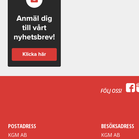
Färg: Blå
FÖLJ OSS!
POSTADRESS
BESÖKSADRESS
KGM AB
KGM AB