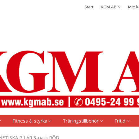
rodukten har lagts i din varukorg
Integritetspolicy
Start
KGM AB
Mitt 
Logga in
Användarnamn
*
Lösenord
*
Kom ihåg mig
Glömt ditt lösenord?
Skapa nytt konto
Fitness & styrka
Träningstillbehör
Fritid
ETISKA PILAR 3-pack RÖD