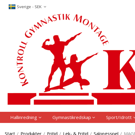
P
Sverige - SEK
Hallinredning
Gymnastikredskap
Sport/Idrott
Start
/
Produkter
/
Fritid
/
Lek- & Fritid
/
Salongsspel
/
MAGN