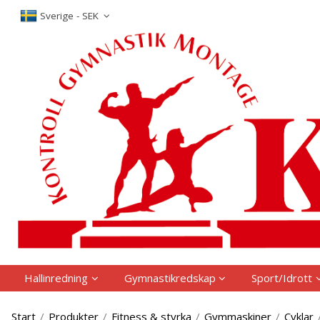
P
Sverige - SEK
Hallinredning
Gymnastikredskap
Sport/Idrott
Start
/
Produkter
/
Fitness & styrka
/
Gymmaskiner
/
Cyklar