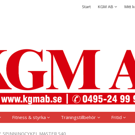
rodukten har lagts i din varukorg
Integritetspolicy
Start
KGM AB
Mitt 
Logga in
Användarnamn
*
Lösenord
*
Kom ihåg mig
Glömt ditt lösenord?
Skapa nytt konto
Fitness & styrka
Träningstillbehör
Fritid
/
SPINNINGCYKEL MASTER S40