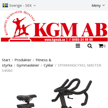
Produkte
Sverige - SEK
Meny
0
Start
/
Produkter
/
Fitness &
styrka
/
Gymmaskiner
/
Cyklar
/
SPINNINGCYKEL MASTER
S4080