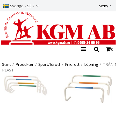
Produkte
Sverige - SEK
Meny
0
Start
/
Produkter
/
Sport/Idrott
/
Friidrott
/
Löpning
/
TRÄNI
PLAST