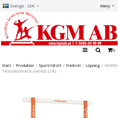
Produkte
Sverige - SEK
Meny
0
Start
/
Produkter
/
Sport/Idrott
/
Friidrott
/
Löpning
/
NORDI
TÄVLINGSHÄCK VIKING STÅL