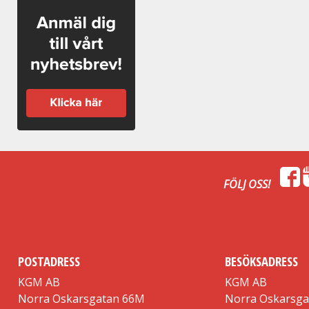
FÖLJ OSS!
POSTADRESS
BESÖKSADRESS
KGM AB
KGM AB
Norra Oskarsgatan 66M
Norra Oskarsg