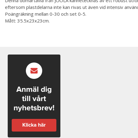
Denna domartavla från JOOLA kännetecknas av ett robust utföran
eftersom plastdelarna inte kan rivas ut även vid intensiv anvä
Poängräkning mellan 0-30 och set 0-5.
Mått: 35.5x23x23cm.