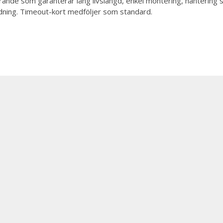
de som garanterar lång livslängd, enkel montering, hantering sam
ndning. Timeout-kort medföljer som standard.