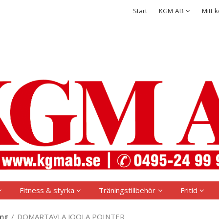
rodukten har lagts i din varukorg
Integritetspolicy
Start
KGM AB
Mitt 
Logga in
Användarnamn
*
Lösenord
*
Kom ihåg mig
Glömt ditt lösenord?
Skapa nytt konto
Fitness & styrka
Träningstillbehör
Fritid
ing
/
DOMARTAVLA JOOLA POINTER