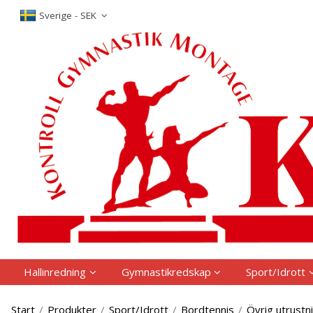
P
Sverige - SEK
Hallinredning
Gymnastikredskap
Sport/Idrott
Start
/
Produkter
/
Sport/Idrott
/
Bordtennis
/
Övrig utrustn