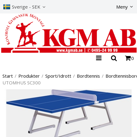
Produkte
Sverige - SEK
Meny
0
Start
/
Produkter
/
Sport/Idrott
/
Bordtennis
/
Bordtennisbor
UTOMHUS SC300