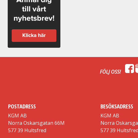
FÖLJ OSS!
POSTADRESS
BESÖKSADRESS
KGM AB
KGM AB
Norra Oskarsgatan 66M
Norra Oskarsg
577 39 Hultsfred
577 39 Hultsfre