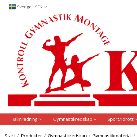
P
Sverige - SEK
Hallinredning
Gymnastikredskap
Sport/Idrott
Start
/
Produkter
/
Gymnastikredskap
/
Gymnastikmaterial
/