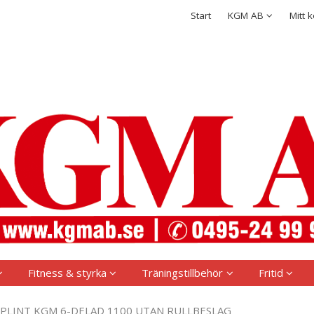
rodukten har lagts i din varukorg
Integritetspolicy
Start
KGM AB
Mitt 
Logga in
Användarnamn
*
Lösenord
*
Kom ihåg mig
Glömt ditt lösenord?
Skapa nytt konto
Fitness & styrka
Träningstillbehör
Fritid
PLINT KGM 6-DELAD 1100 UTAN RULLBESLAG