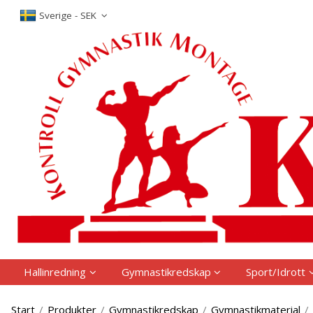
P
Sverige - SEK
Hallinredning
Gymnastikredskap
Sport/Idrott
Start
/
Produkter
/
Gymnastikredskap
/
Gymnastikmaterial
/