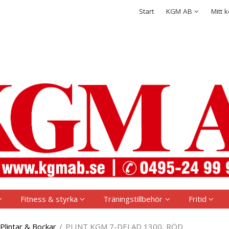
rodukten har lagts i din varukorg
Integritetspolicy
Start
KGM AB
Mitt 
Logga in
Användarnamn
*
Lösenord
*
Kom ihåg mig
Glömt ditt lösenord?
Skapa nytt konto
Fitness & styrka
Träningstillbehör
Fritid
Plintar & Bockar
/
PLINT KGM 7-DELAD 1300, RÖD