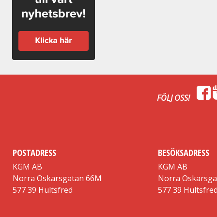
FÖLJ OSS!
POSTADRESS
BESÖKSADRESS
KGM AB
KGM AB
Norra Oskarsgatan 66M
Norra Oskarsg
577 39 Hultsfred
577 39 Hultsfre