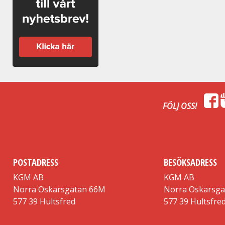
FÖLJ OSS!
POSTADRESS
BESÖKSADRESS
KGM AB
KGM AB
Norra Oskarsgatan 66M
Norra Oskarsg
577 39 Hultsfred
577 39 Hultsfre